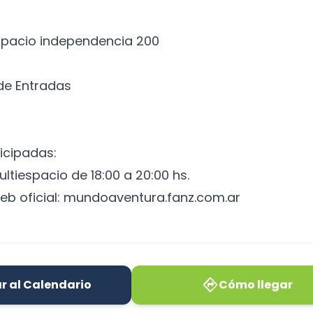
espacio independencia 200
 de Entradas
icipadas:
Multiespacio de 18:00 a 20:00 hs.
web oficial: mundoaventura.fanz.com.ar
directions
r al Calendario
Cómo llegar