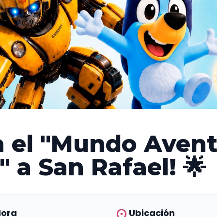
a el "Mundo Aven
 a San Rafael! 🌟
location_on
Hora
Ubicación