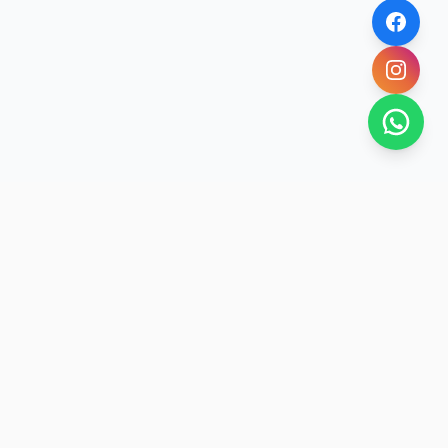
NOVEDADES POR WHATSAPP
Recibí alertas de nieve, agenda del finde y
promociones exclusivas en tu celular.