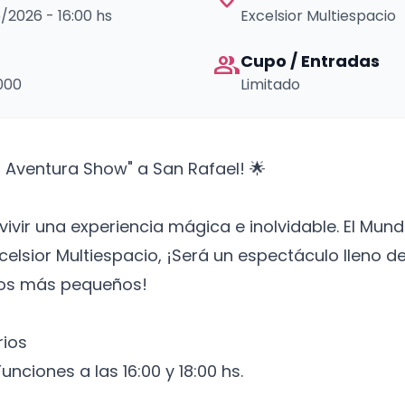
6/2026 - 16:00 hs
Excelsior Multiespacio
group
Cupo / Entradas
000
Limitado
o Aventura Show" a San Rafael! 🌟
vivir una experiencia mágica e inolvidable. El Mun
celsior Multiespacio, ¡Será un espectáculo lleno de
 los más pequeños!
rios
 Funciones a las 16:00 y 18:00 hs.