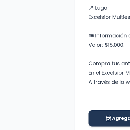
📍 Lugar
Excelsior Multi
🎟️ Información
Valor: $15.000.
Compra tus ant
En el Excelsior 
A través de la 
event_available
Agrega