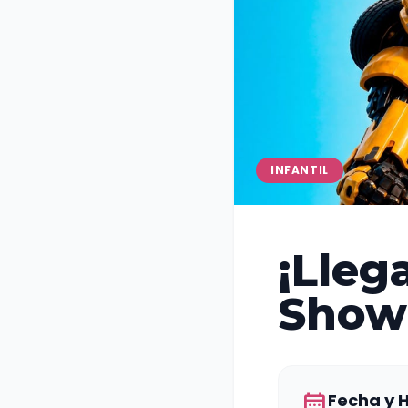
INFANTIL
¡Lleg
Show"
calendar_month
Fecha y 