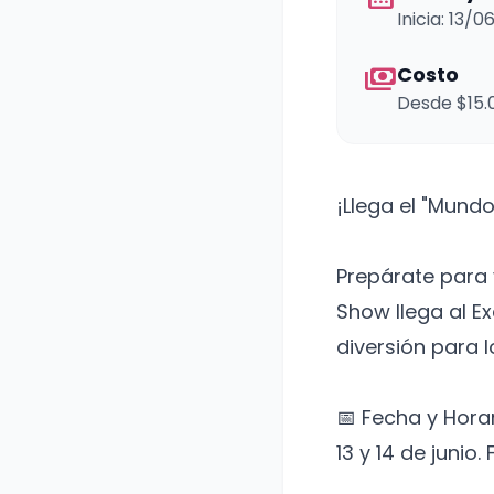
Inicia: 13/0
payments
Costo
Desde $15.
¡Llega el "Mund
Prepárate para 
Show llega al Ex
diversión para
📅 Fecha y Hora
13 y 14 de junio.