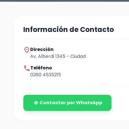
Información de Contacto
location_on
Dirección
Av. Alberdi 1345 - Ciudad
call
Teléfono
0260 4535215
Contactar por WhatsApp