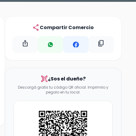
share
Compartir Comercio
ios_share
content_copy
qr_code_scanner
¿Sos el dueño?
Descargá gratis tu código QR oficial. Imprimilo y
pegalo en tu local.