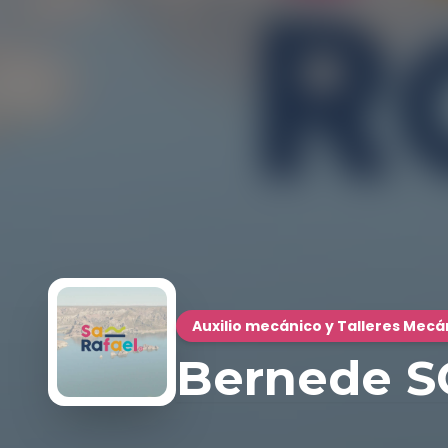
Auxilio mecánico y Talleres Mecá
Bernede S