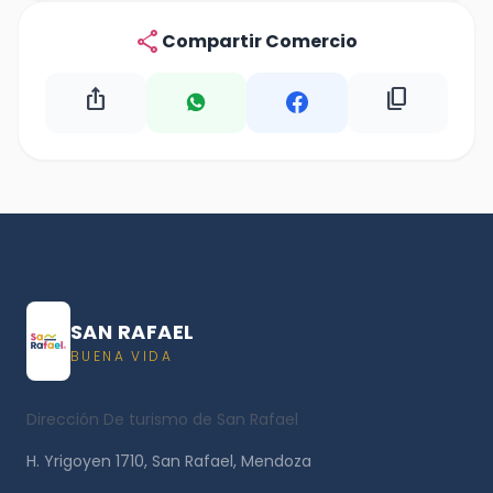
share
Compartir Comercio
ios_share
content_copy
SAN RAFAEL
BUENA VIDA
Dirección De turismo de San Rafael
H. Yrigoyen 1710, San Rafael, Mendoza