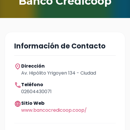
Banco Credicoop
Información de Contacto
location_on
Dirección
Av. Hipólito Yrigoyen 134 - Ciudad
call
Teléfono
02604430071
language
Sitio Web
www.bancocredicoop.coop/