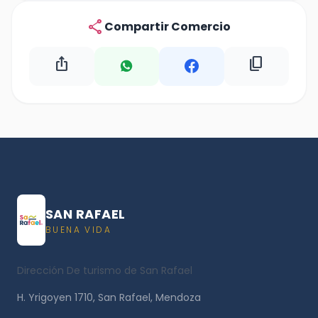
share
Compartir Comercio
ios_share
content_copy
SAN RAFAEL
BUENA VIDA
Dirección De turismo de San Rafael
H. Yrigoyen 1710, San Rafael, Mendoza