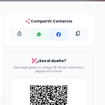
share
Compartir Comercio
ios_share
content_copy
qr_code_scanner
¿Sos el dueño?
Descargá gratis tu código QR oficial. Imprimilo y
pegalo en tu local.