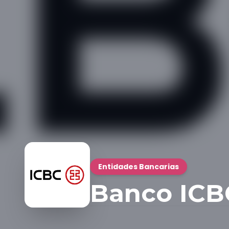
Entidades Bancarias
Banco ICB