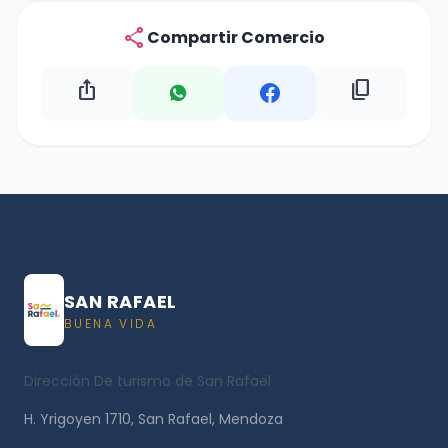
share
Compartir Comercio
ios_share
content_copy
SAN RAFAEL
BUENA VIDA
Dirección De turismo de San Rafael
H. Yrigoyen 1710, San Rafael, Mendoza