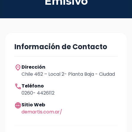
Emisivo
Información de Contacto
location_on
Dirección
Chile 462 – Local 2- Planta Baja - Ciudad
call
Teléfono
0260- 4426112
language
Sitio Web
demartis.com.ar/