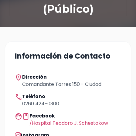
(Público)
Información de Contacto
location_on
Dirección
Comandante Torres 150 - Ciudad
call
Teléfono
0260 424-0300
facebook
Facebook
/Hospital Teodoro J. Schestakow
Instagram