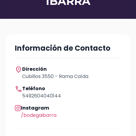
IBARRA
Información de Contacto
location_on
Dirección
Cubillos 3550 - Rama Caída
call
Teléfono
5492604040144
Instagram
/bodegaibarra