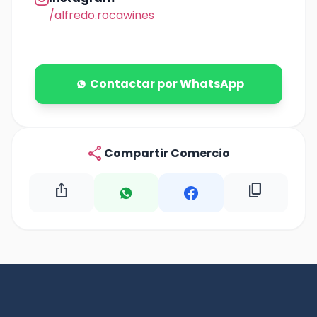
/alfredo.rocawines
Contactar por WhatsApp
share
Compartir Comercio
ios_share
content_copy