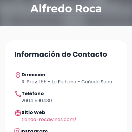
Alfredo Roca
Información de Contacto
location_on
Dirección
R. Prov. 165 - La Pichana - Cañada Seca
call
Teléfono
2604 590430
language
Sitio Web
tienda-rocawines.com/
Instagram