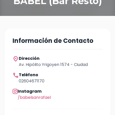
BABEL (Bar Restó)
Información de Contacto
location_on
Dirección
Av. Hipólito Yrigoyen 1574 - Ciudad
call
Teléfono
02604671170
Instagram
/babelsanrafael