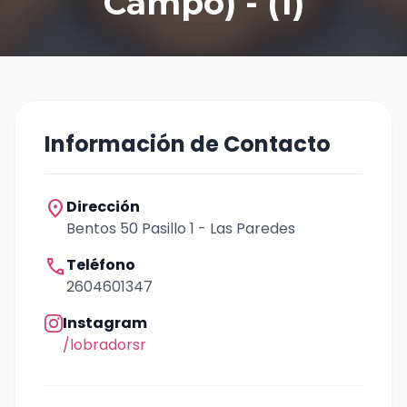
Campo) - (1)
Información de Contacto
location_on
Dirección
Bentos 50 Pasillo 1 - Las Paredes
call
Teléfono
2604601347
Instagram
/lobradorsr