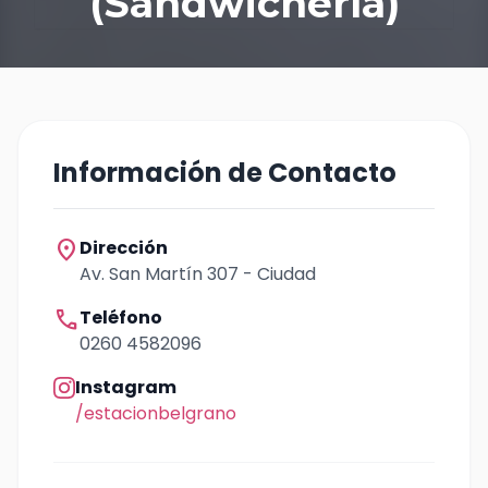
(Sandwichería)
Información de Contacto
location_on
Dirección
Av. San Martín 307 - Ciudad
call
Teléfono
0260 4582096
Instagram
/estacionbelgrano