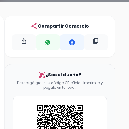
share
Compartir Comercio
ios_share
content_copy
qr_code_scanner
¿Sos el dueño?
Descargá gratis tu código QR oficial. Imprimilo y
pegalo en tu local.