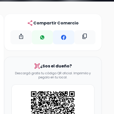
share
Compartir Comercio
ios_share
content_copy
qr_code_scanner
¿Sos el dueño?
Descargá gratis tu código QR oficial. Imprimilo y
pegalo en tu local.