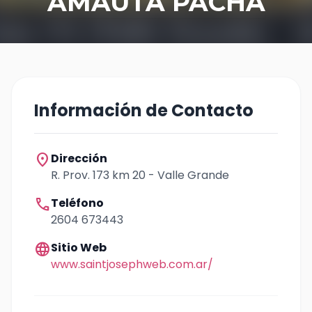
AMAUTA PACHA
Información de Contacto
location_on
Dirección
R. Prov. 173 km 20 - Valle Grande
call
Teléfono
2604 673443
language
Sitio Web
www.saintjosephweb.com.ar/