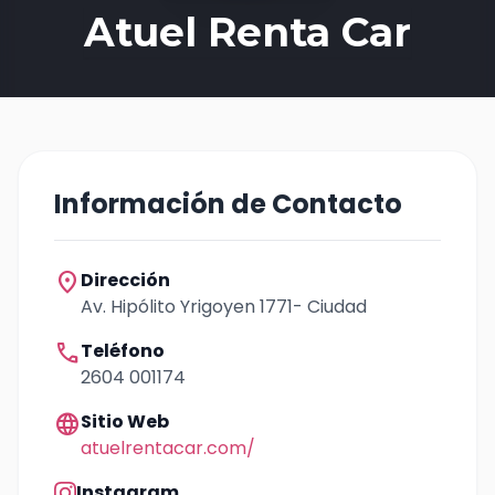
Atuel Renta Car
Información de Contacto
location_on
Dirección
Av. Hipólito Yrigoyen 1771- Ciudad
call
Teléfono
2604 001174
language
Sitio Web
atuelrentacar.com/
Instagram