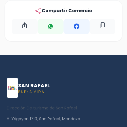
share
Compartir Comercio
ios_share
content_copy
SAN RAFAEL
BUENA VIDA
Dirección De turismo de San Rafael
H. Yrigoyen 1710, San Rafael, Mendoza