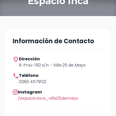
Espacio Inca
Información de Contacto
location_on
Dirección
R. Prov. 150 s/n - Villa 25 de Mayo
call
Teléfono
0260 4579122
Instagram
/espacio.inca_villa25demayo