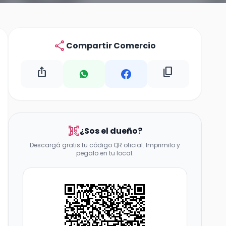
share
Compartir Comercio
ios_share
content_copy
qr_code_scanner
¿Sos el dueño?
Descargá gratis tu código QR oficial. Imprimilo y
pegalo en tu local.