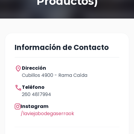
Productos)
Información de Contacto
location_on
Dirección
Cubillos 4900 - Rama Caída
call
Teléfono
260 4817994
Instagram
/laviejabodegaserraok