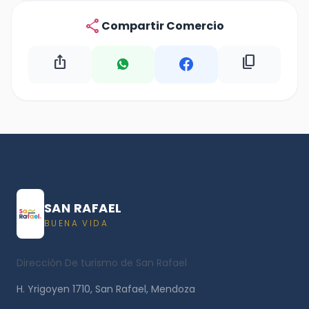
share
Compartir Comercio
ios_share
content_copy
SAN RAFAEL
BUENA VIDA
Dirección De turismo de San Rafael
H. Yrigoyen 1710, San Rafael, Mendoza