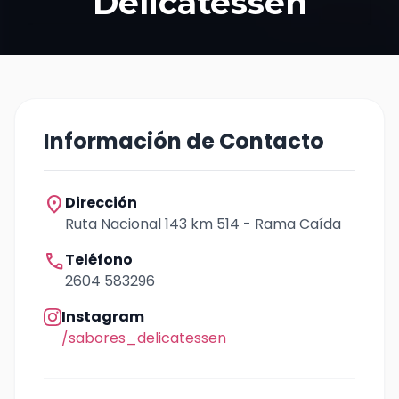
Delicatessen
Información de Contacto
location_on
Dirección
Ruta Nacional 143 km 514 - Rama Caída
call
Teléfono
2604 583296
Instagram
/sabores_delicatessen