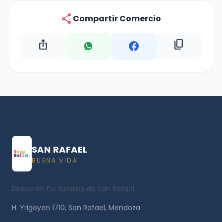
share
Compartir Comercio
ios_share
content_copy
SAN RAFAEL
BUENA VIDA
Dirección De turismo de San Rafael
H. Yrigoyen 1710, San Rafael, Mendoza