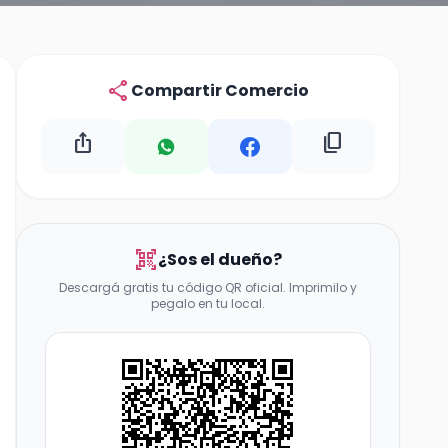
share
Compartir Comercio
ios_share
content_copy
qr_code_scanner
¿Sos el dueño?
Descargá gratis tu código QR oficial. Imprimilo y
pegalo en tu local.