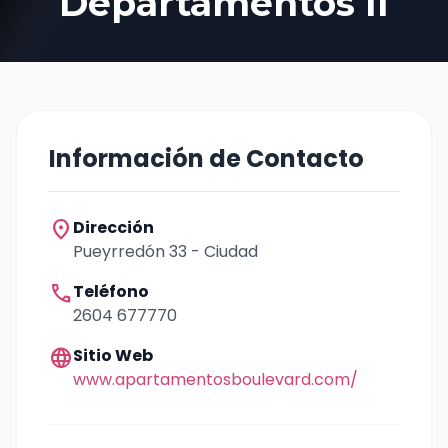
Departamentos II
Información de Contacto
location_on
Dirección
Pueyrredón 33 - Ciudad
call
Teléfono
2604 677770
language
Sitio Web
www.apartamentosboulevard.com/