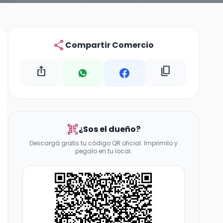
share
Compartir Comercio
ios_share
content_copy
qr_code_scanner
¿Sos el dueño?
Descargá gratis tu código QR oficial. Imprimilo y
pegalo en tu local.