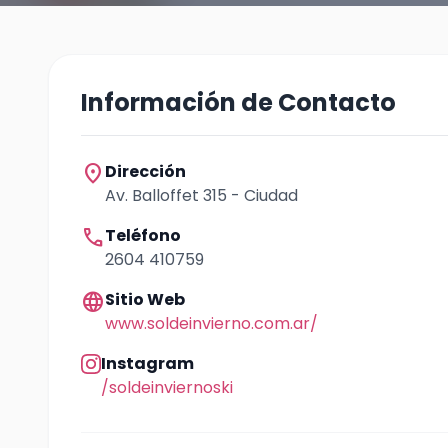
Información de Contacto
location_on
Dirección
Av. Balloffet 315 - Ciudad
call
Teléfono
2604 410759
language
Sitio Web
www.soldeinvierno.com.ar/
Instagram
/soldeinviernoski