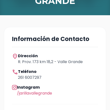
GRANDE
Información de Contacto
location_on
Dirección
R. Prov. 173 km 18,2 - Valle Grande
call
Teléfono
261 6007297
Instagram
/jarillavallegrande