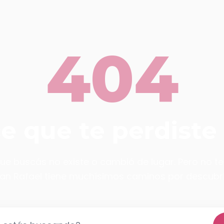
404
ce que te perdiste
ue buscás no existe o cambió de lugar. Pero no t
an Rafael tiene muchísimos caminos por descubri