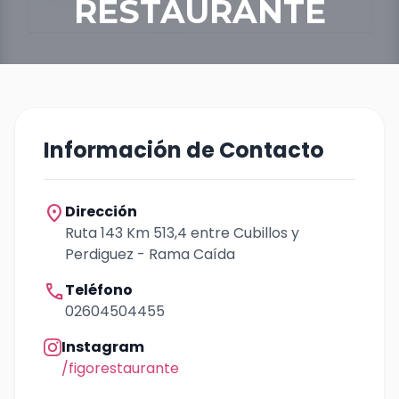
RESTAURANTE
Información de Contacto
location_on
Dirección
Ruta 143 Km 513,4 entre Cubillos y
Perdiguez - Rama Caída
call
Teléfono
02604504455
Instagram
/figorestaurante