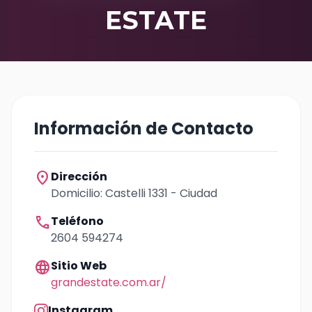
ESTATE
Información de Contacto
location_on
Dirección
Domicilio: Castelli 1331 - Ciudad
call
Teléfono
2604 594274
language
Sitio Web
grandestate.com.ar/
Instagram