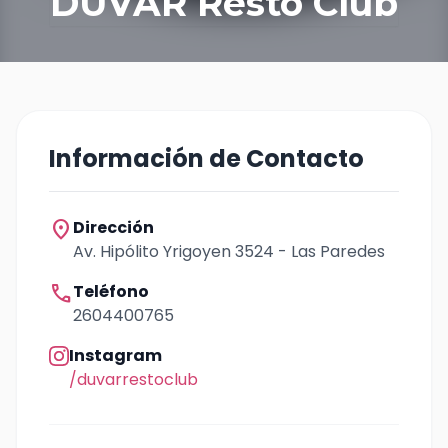
DUVAR Resto Club
Información de Contacto
location_on
Dirección
Av. Hipólito Yrigoyen 3524 - Las Paredes
call
Teléfono
2604400765
Instagram
/duvarrestoclub