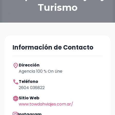
Turismo
Información de Contacto
location_on
Dirección
Agencia 100 % On Line
call
Teléfono
2604 036822
language
Sitio Web
www.towdahviajes.com.ar/
Instagram