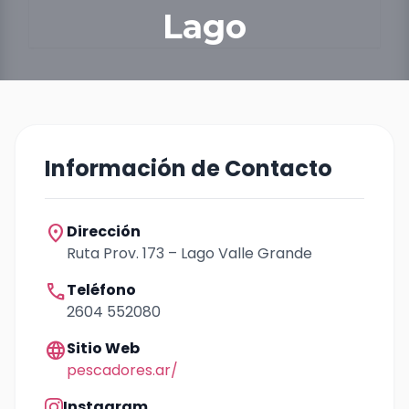
Lago
Información de Contacto
location_on
Dirección
Ruta Prov. 173 – Lago Valle Grande
call
Teléfono
2604 552080
language
Sitio Web
pescadores.ar/
Instagram