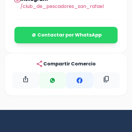
/club_de_pescadores_san_rafael
Contactar por WhatsApp
share
Compartir Comercio
ios_share
content_copy