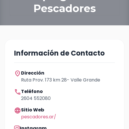
Pescadores
Información de Contacto
location_on
Dirección
Ruta Prov. 173 km 28- Valle Grande
call
Teléfono
2604 552080
language
Sitio Web
pescadores.ar/
Instagram