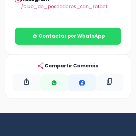
/club_de_pescadores_san_rafael
Contactar por WhatsApp
share
Compartir Comercio
ios_share
content_copy