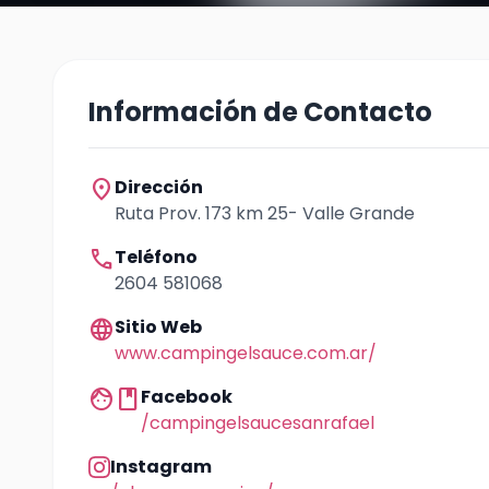
Información de Contacto
location_on
Dirección
Ruta Prov. 173 km 25- Valle Grande
call
Teléfono
2604 581068
language
Sitio Web
www.campingelsauce.com.ar/
facebook
Facebook
/campingelsaucesanrafael
Instagram