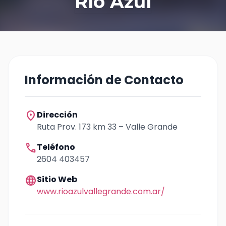
Río Azul
Información de Contacto
location_on
Dirección
Ruta Prov. 173 km 33 – Valle Grande
call
Teléfono
2604 403457
language
Sitio Web
www.rioazulvallegrande.com.ar/