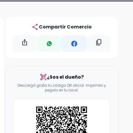
share
Compartir Comercio
ios_share
content_copy
qr_code_scanner
¿Sos el dueño?
Descargá gratis tu código QR oficial. Imprimilo y
pegalo en tu local.