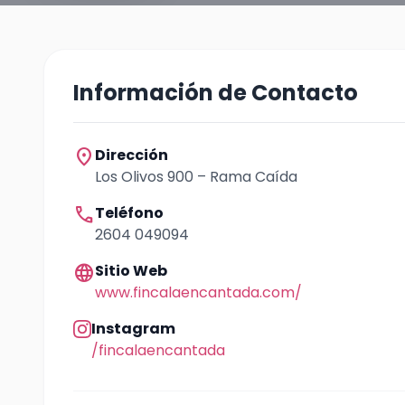
Información de Contacto
location_on
Dirección
Los Olivos 900 – Rama Caída
call
Teléfono
2604 049094
language
Sitio Web
www.fincalaencantada.com/
Instagram
/fincalaencantada