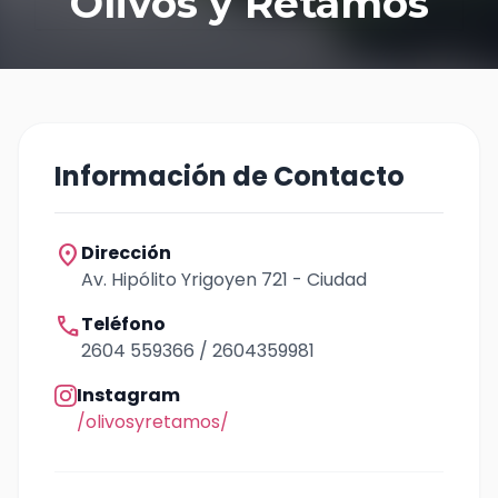
Olivos y Retamos
Información de Contacto
location_on
Dirección
Av. Hipólito Yrigoyen 721 - Ciudad
call
Teléfono
2604 559366 / 2604359981
Instagram
/olivosyretamos/