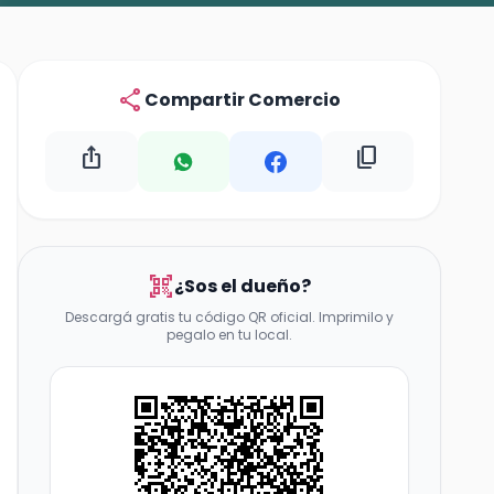
share
Compartir Comercio
ios_share
content_copy
qr_code_scanner
¿Sos el dueño?
Descargá gratis tu código QR oficial. Imprimilo y
pegalo en tu local.