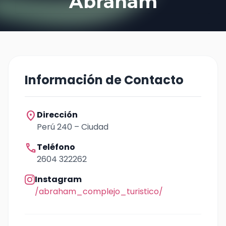
Abraham
Información de Contacto
location_on
Dirección
Perú 240 – Ciudad
call
Teléfono
2604 322262
Instagram
/abraham_complejo_turistico/