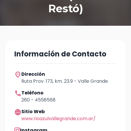
Restó)
Información de Contacto
location_on
Dirección
Ruta Prov. 173, km. 23.9 - Valle Grande
call
Teléfono
260 - 4558568
language
Sitio Web
www.rioazulvallegrande.com.ar/
Instagram