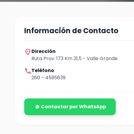
Información de Contacto
location_on
Dirección
Ruta Prov. 173 Km 21,5 - Valle Grande
call
Teléfono
260 - 4595639
Contactar por WhatsApp