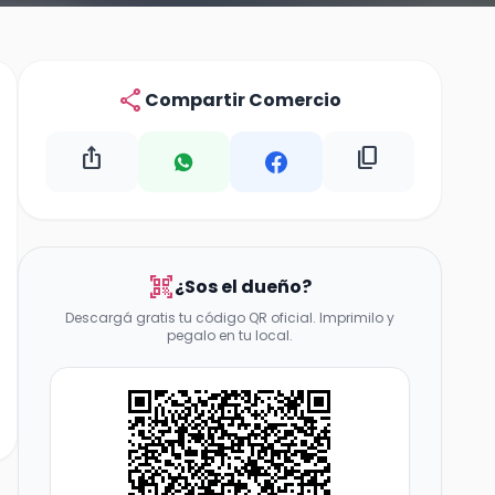
share
Compartir Comercio
ios_share
content_copy
qr_code_scanner
¿Sos el dueño?
Descargá gratis tu código QR oficial. Imprimilo y
pegalo en tu local.