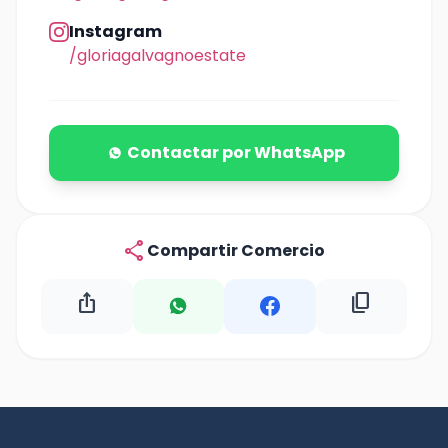
Instagram
/gloriagalvagnoestate
Contactar por WhatsApp
share
Compartir Comercio
ios_share
content_copy