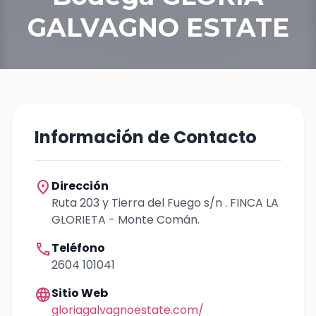
GALVAGNO ESTATE
Información de Contacto
location_on
Dirección
Ruta 203 y Tierra del Fuego s/n . FINCA LA
GLORIETA - Monte Comán.
call
Teléfono
2604 101041
language
Sitio Web
gloriagalvagnoestate.com/