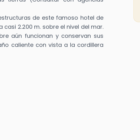
 estructuras de este famoso hotel de
a casi 2.200 m. sobre el nivel del mar.
libre aún funcionan y conservan sus
ño caliente con vista a la cordillera
Cabalgata
Recorridos guiados a caballo por senderos de
montaña y serranos, con paradores, miradores
naturales, vistas al espejo de agua y la
vegetación de la zona.