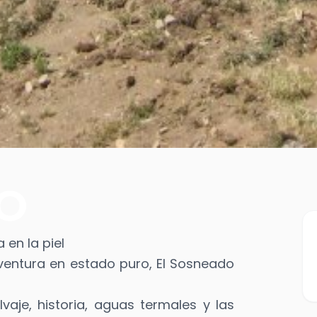
O
a en la piel
aventura en estado puro, El Sosneado
vaje, historia, aguas termales y las