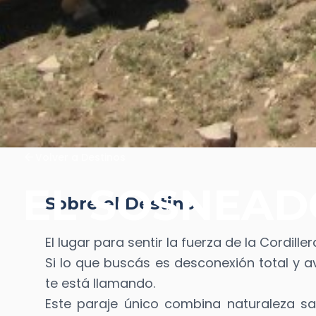
arrow_back
Volver a Destinos
EL SOSNEAD
Sobre el Destino
El lugar para sentir la fuerza de la Cordiller
Si lo que buscás es desconexión total y 
te está llamando.
Este paraje único combina naturaleza sal