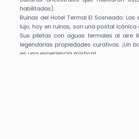
habilitadas).
Ruinas del Hotel Termal El Sosneado: Las
lujo, hoy en ruinas, son una postal icónica 
Sus piletas con aguas termales al aire 
legendarias propiedades curativas. ¡Un ba
es una experiencia mística!
¿Qué hacer aquí?
Trekking
Caminatas guiadas entre senderos, montañas
y formaciones del cañón del Atuel con contacto
directo con la naturaleza.