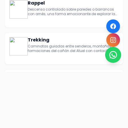
Rappel
Descenso controlado sobre paredes o barrancos
con arnés; una forma emocionante de explorar la
roca.
Trekking
Caminatas guiadas entre senderos, montañas y
formaciones del cañón del Atuel con contacto
directo con la naturaleza.
Catamarán
Paseos tranquilos por el lago en embarcación
amplia y estable, ideal para admirar el espejo de
agua, los cerros, relajarse y sacar fotos
panorámicas.
Cabalgata
Recorridos guiados a caballo por senderos de
montaña y serranos, con paradores, miradores