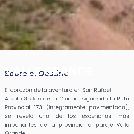
arrow_back
Volver a Destinos
VALLE GRANDE
Sobre el Destino
El corazón de la aventura en San Rafael
A solo 35 km de la Ciudad, siguiendo la Ruta
Provincial 173 (íntegramente pavimentada),
se revela uno de los escenarios más
imponentes de la provincia: el paraje Valle
Grande.