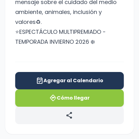
mensaje sobre el cuidado del medio
ambiente, animales, inclusión y
valores♻️.
⭐️ESPECTÁCULO MULTIPREMIADO -
TEMPORADA INVIERNO 2026 ❄️
event_available
Agregar al Calendario
directions
Cómo llegar
share