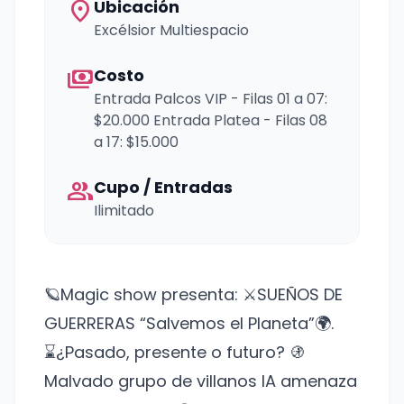
location_on
Ubicación
Excélsior Multiespacio
payments
Costo
Entrada Palcos VIP - Filas 01 a 07:
$20.000 Entrada Platea - Filas 08
a 17: $15.000
group
Cupo / Entradas
Ilimitado
🪐Magic show presenta: ⚔️SUEÑOS DE
GUERRERAS “Salvemos el Planeta”🌍.
⌛️¿Pasado, presente o futuro? 🚯
Malvado grupo de villanos IA amenaza