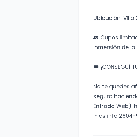
​Ubicación: Vil
​👥 Cupos limita
inmersión de la 
​🎟️ ¡CONSEGUÍ 
No te quedes af
segura haciendo 
Entrada Web). 
mas info 2604-