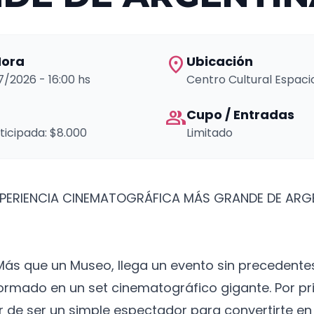
location_on
Hora
Ubicación
07/2026 - 16:00 hs
Centro Cultural Espaci
group
Cupo / Entradas
ticipada: $8.000
Limitado
EXPERIENCIA CINEMATOGRÁFICA MÁS GRANDE DE ARG
Más que un Museo, llega un evento sin precedentes
formado en un set cinematográfico gigante. Por pr
ar de ser un simple espectador para convertirte en