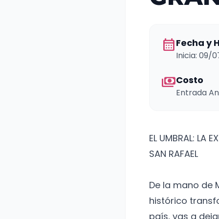
calendar_month
Fecha y 
Inicia: 09/
payments
Costo
Entrada An
EL UMBRAL: LA 
SAN RAFAEL
​De la mano de 
histórico trans
país, vas a dej