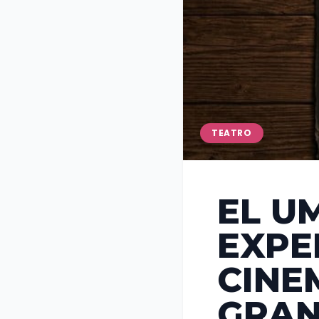
TEATRO
EL U
EXPE
CINE
GRAN