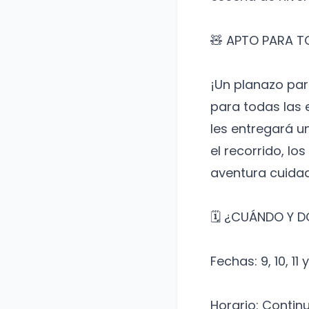
​🧸 APTO PARA 
¡Un planazo par
para todas las 
les entregará u
el recorrido, l
aventura cuidad
​🗓️ ¿CUÁNDO Y 
​Fechas: 9, 10, 1
​Horario: Contin