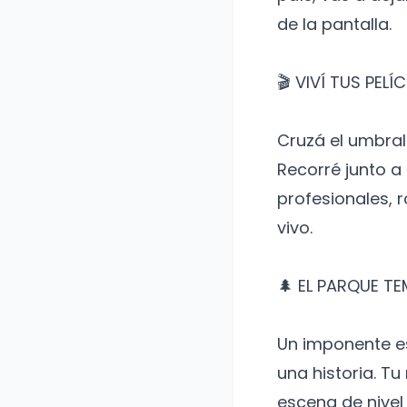
de la pantalla.
​🎬 VIVÍ TUS PEL
Cruzá el umbral
Recorré junto a
profesionales, 
vivo.
​🌲 EL PARQUE T
Un imponente es
una historia. T
escena de nivel 