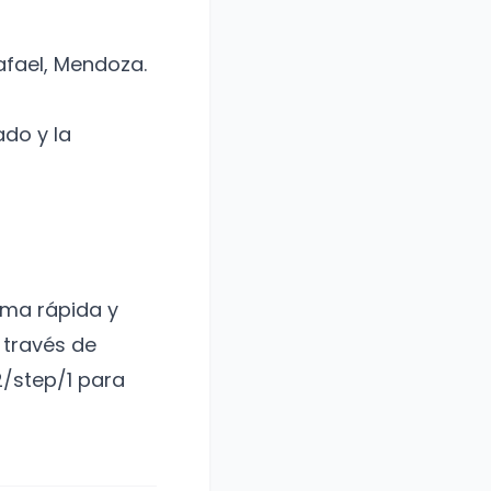
afael, Mendoza.
ado y la
rma rápida y
 través de
/step/1 para