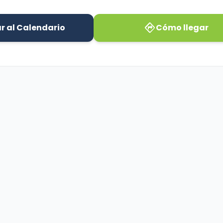
directions
r al Calendario
Cómo llegar