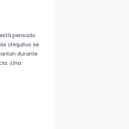
o está pensado
más chiquitos se
evantan durante
cia. ¡Una