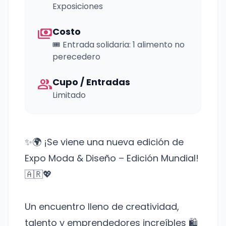
Exposiciones
payments
Costo
🎟️ Entrada solidaria: 1 alimento no
perecedero
group
Cupo / Entradas
Limitado
✨🌍 ¡Se viene una nueva edición de
Expo Moda & Diseño – Edición Mundial!
🇦🇷💖
Un encuentro lleno de creatividad,
talento y emprendedores increíbles 🛍️